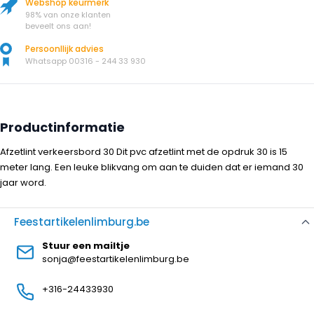
Webshop keurmerk
98% van onze klanten
beveelt ons aan!
Persoonllijk advies
Whatsapp 00316 - 244 33 930
Productinformatie
Afzetlint verkeersbord 30 Dit pvc afzetlint met de opdruk 30 is 15
meter lang. Een leuke blikvang om aan te duiden dat er iemand 30
jaar word.
Feestartikelenlimburg.be
Stuur een mailtje
sonja@feestartikelenlimburg.be
+316-24433930