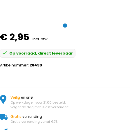
€ 2,95
incl. btw
Op voorraad, direct leverbaar
Artikelnummer:
28430
Veilig
en snel
Op werkdagen voor 21:00 besteld,
volgende dag met BPost verzonden!
Gratis
verzending
Gratis verzending vanaf €75.