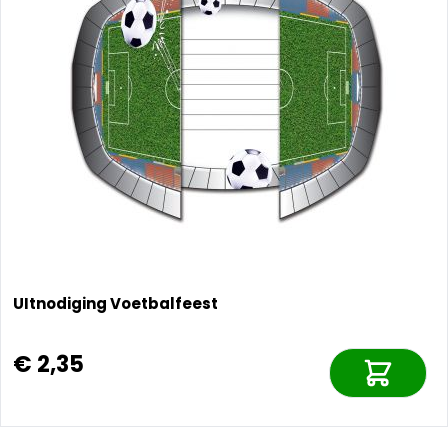
UItnodiging Voetbalfeest
€ 2,35