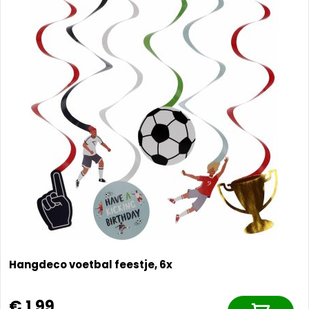
Hangdeco voetbal feestje, 6x
€ 1,99