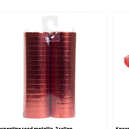
rpentine rood metallic, 2 rollen
Knoop