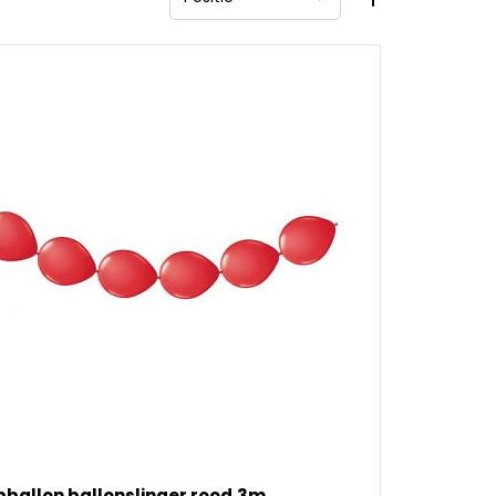
Sorteer op
ballon ballonslinger rood,3m