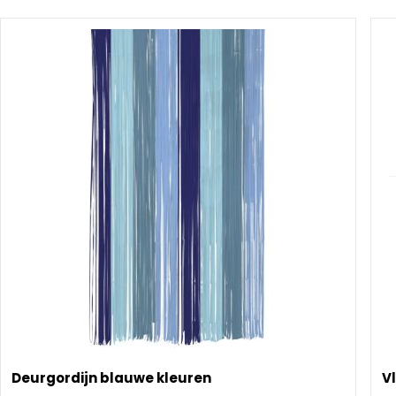
Deurgordijn blauwe kleuren
V