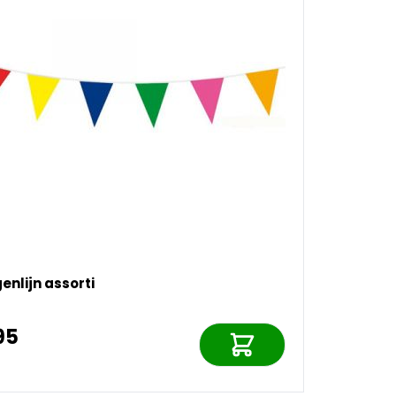
enlijn assorti
95