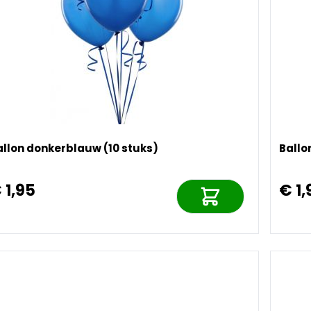
allon donkerblauw (10 stuks)
Ballo
 1,95
€ 1,