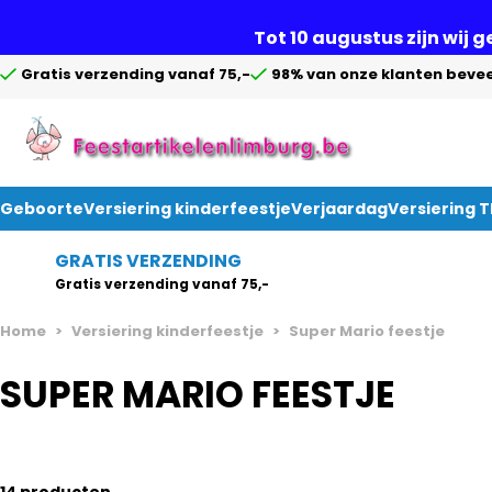
Tot 10 augustus zijn wij 
Gratis verzending vanaf 75,-
98% van onze klanten bevee
Geboorte
Versiering kinderfeestje
Verjaardag
Versiering 
Ga naar de inhoud
GRATIS VERZENDING
Gratis verzending vanaf 75,-
Home
>
Versiering kinderfeestje
>
Super Mario feestje
SUPER MARIO FEESTJE