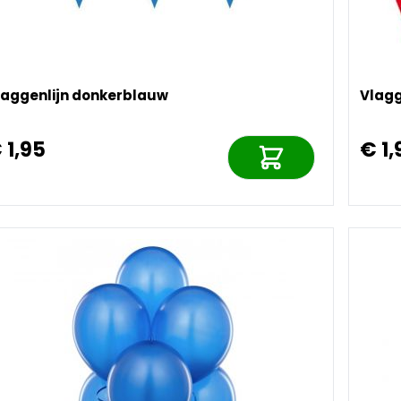
laggenlijn donkerblauw
Vlagg
 1,95
€ 1,