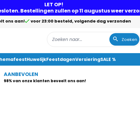
LET OP!
gesloten. Bestellingen zullen op 11 augustus weer ver
lt ons aan!
voor 23:00 besteld, volgende dag verzonden
Zoeken
Themafeest
Huwelijk
Feestdagen
Versiering
SALE %
AANBEVOLEN
98% van onze klanten beveelt ons aan!