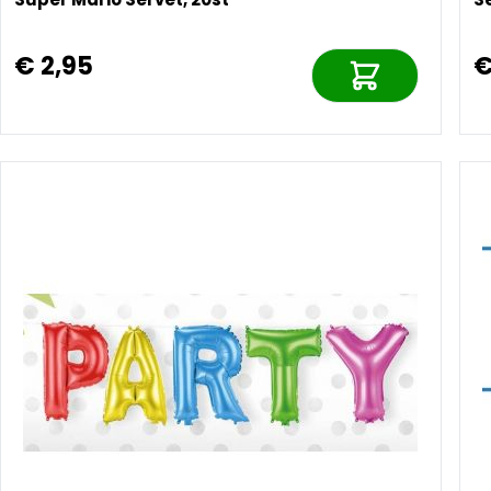
€ 2,95
€