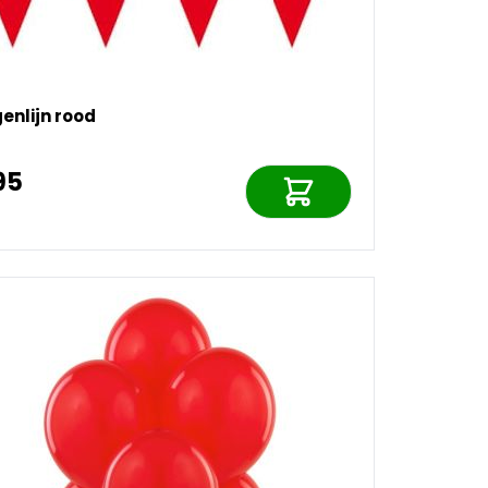
enlijn rood
95