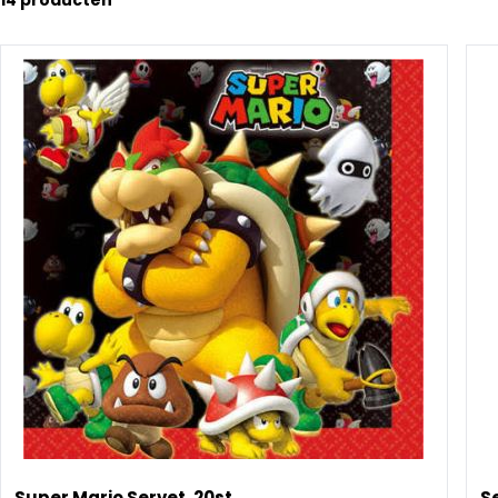
14
producten
Super Mario Servet, 20st
Se