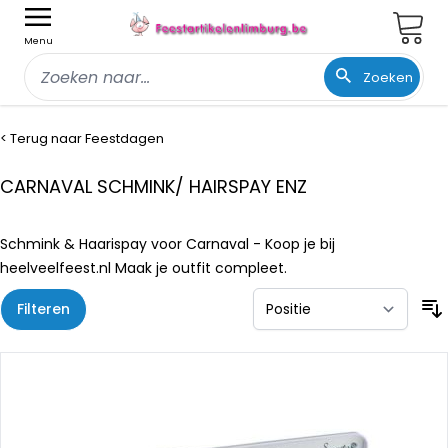
Wink
Menu
Zoeken
Ga naar de inhoud
< Terug naar Feestdagen
CARNAVAL SCHMINK/ HAIRSPAY ENZ
Schmink & Haarispay voor Carnaval - Koop je bij
heelveelfeest.nl Maak je outfit compleet.
Filteren