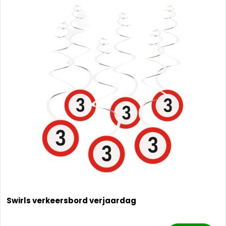
Swirls verkeersbord verjaardag