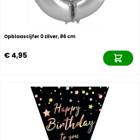
Opblaascijfer 0 zilver, 86 cm
€ 4,95