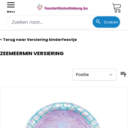
Wink
Menu
Zoeken
Ga naar de inhoud
< Terug naar Versiering kinderfeestje
ZEEMEERMIN VERSIERING