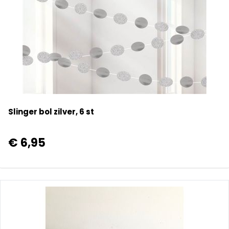
Slinger bol zilver, 6 st
€ 6,95