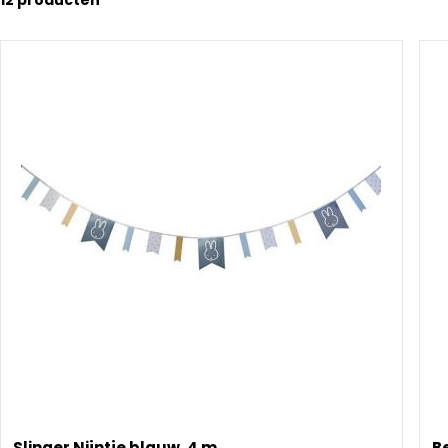
12
producten
Slinger Nijntje blauw, 4 m
Be