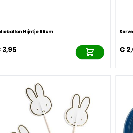
lieballon Nijntje 65cm
Serve
 3,95
€ 2