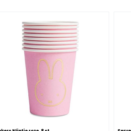
kers Nijntje roze, 8 st
Servet