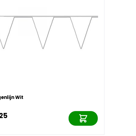
enlijn Wit
,25