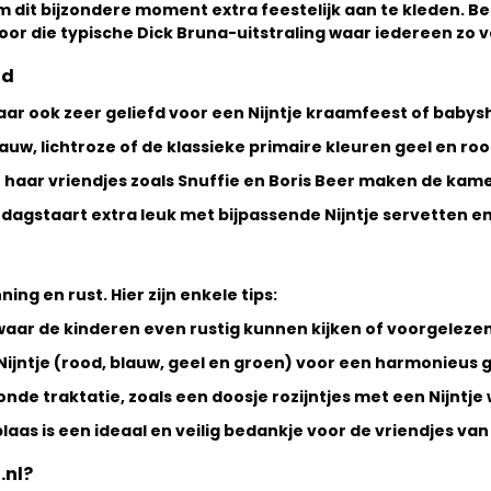
m dit bijzondere moment extra feestelijk aan te kleden. Beg
voor die typische Dick Bruna-uitstraling waar iedereen zo 
id
maar ook zeer geliefd voor een
Nijntje kraamfeest
of babys
uw, lichtroze of de klassieke primaire kleuren geel en ro
 haar vriendjes zoals Snuffie en Boris Beer maken de kamer 
agstaart extra leuk met bijpassende Nijntje servetten en 
ing en rust. Hier zijn enkele tips:
 waar de kinderen even rustig kunnen kijken of voorgelez
Nijntje (rood, blauw, geel en groen) voor een harmonieus 
de traktatie, zoals een doosje rozijntjes met een Nijntje 
nblaas is een ideaal en veilig bedankje voor de vriendjes v
.nl?