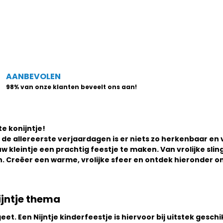
AANBEVOLEN
98% van onze klanten beveelt ons aan!
e konijntje!
 de allereerste verjaardagen is er niets zo herkenbaar en
w kleintje een prachtig feestje te maken. Van vrolijke slin
en. Creëer een warme, vrolijke sfeer en ontdek hieronder 
ijntje thema
geet. Een
Nijntje kinderfeestje
is hiervoor bij uitstek gesc