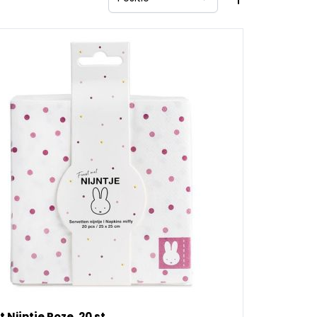
Sorteer op
 Nijntje Roze, 20 st