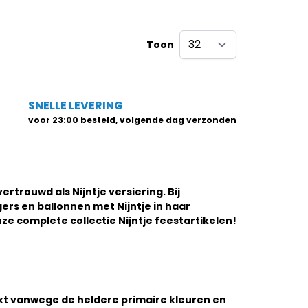
Toon
per pagina
SNELLE LEVERING
voor 23:00 besteld, volgende dag verzonden
 vertrouwd als
Nijntje versiering
. Bij
gers en ballonnen met Nijntje in haar
onze complete collectie
Nijntje feestartikelen
!
hikt vanwege de heldere primaire kleuren en