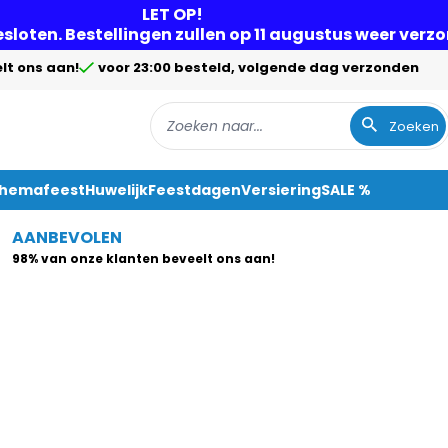
LET OP!
gesloten. Bestellingen zullen op 11 augustus weer ver
lt ons aan!
voor 23:00 besteld, volgende dag verzonden
Zoeken
Themafeest
Huwelijk
Feestdagen
Versiering
SALE %
AANBEVOLEN
98% van onze klanten beveelt ons aan!