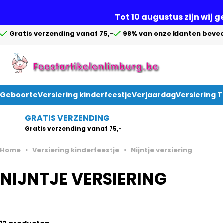
Tot 10 augustus zijn wij 
Gratis verzending vanaf 75,-
98% van onze klanten bevee
Geboorte
Versiering kinderfeestje
Verjaardag
Versiering 
Ga naar de inhoud
GRATIS VERZENDING
Gratis verzending vanaf 75,-
Home
>
Versiering kinderfeestje
>
Nijntje versiering
NIJNTJE VERSIERING