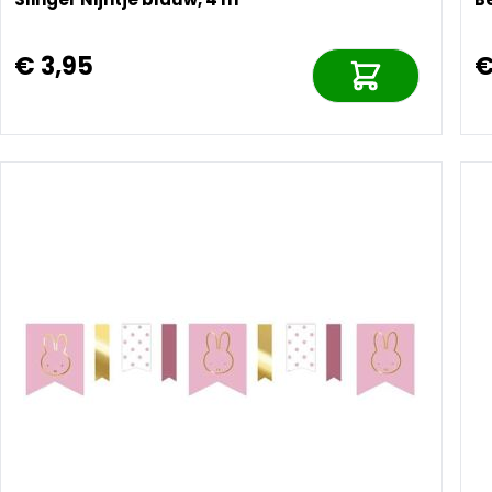
€ 3,95
€