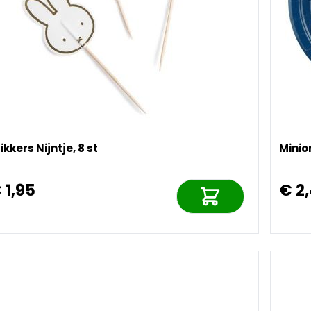
ikkers Nijntje, 8 st
Minio
 1,95
€ 2