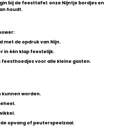
in bij de feesttafel: onze
Nijntje bordjes en
van houdt.
hower:
od met de opdruk van Nijn.
in één klap feestelijk.
feesthoedjes voor alle kleine gasten.
en kunnen worden.
geheel.
wikkel.
an de opvang of peuterspeelzaal.