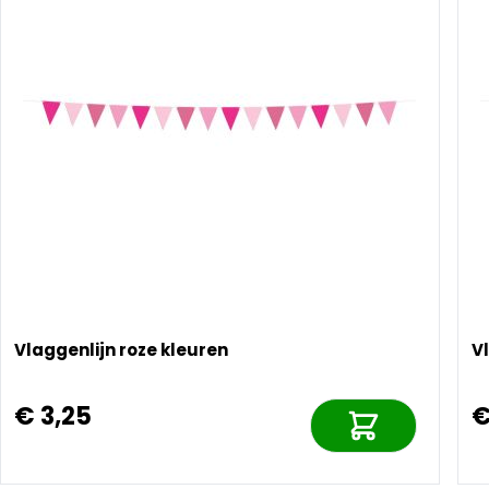
Vlaggenlijn roze kleuren
V
€ 3,25
€