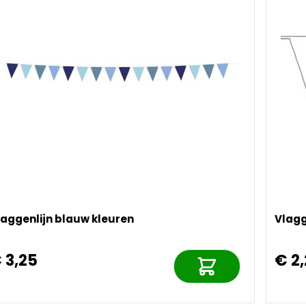
laggenlijn blauw kleuren
Vlagg
 3,25
€ 2