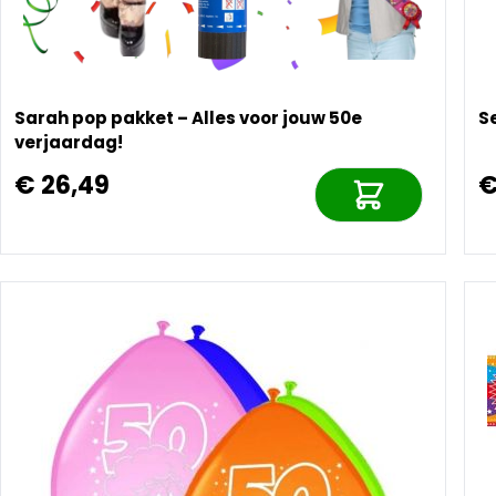
Sarah pop pakket – Alles voor jouw 50e
S
verjaardag!
€ 26,49
€