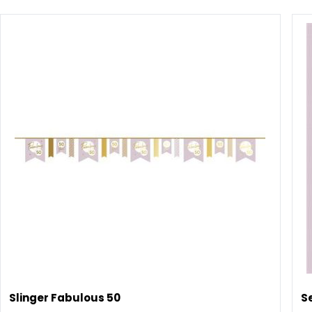
Slinger Fabulous 50
S