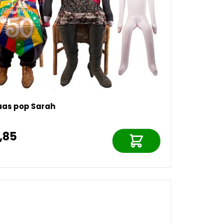
aas pop Sarah
2,85