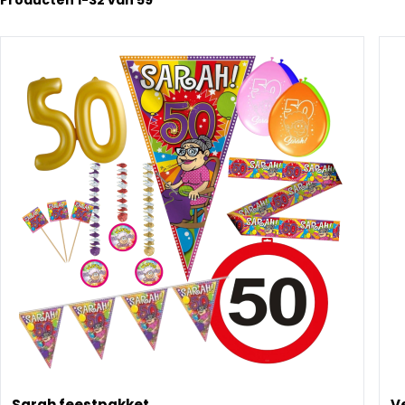
Producten
1
-
32
van
59
Sarah feestpakket
V