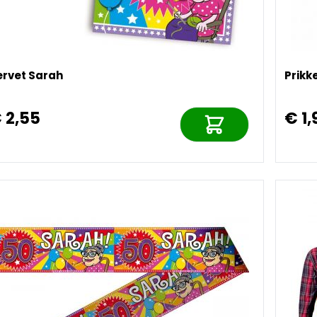
ervet Sarah
Prikk
 2,55
€ 1,