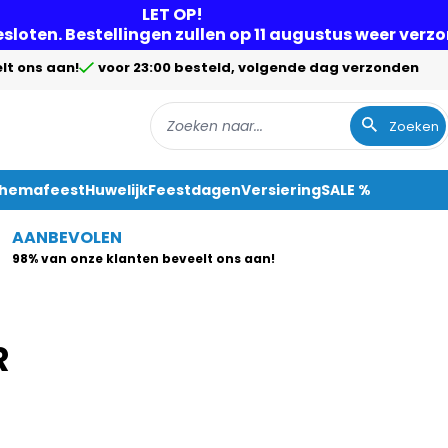
LET OP!
gesloten. Bestellingen zullen op 11 augustus weer ver
lt ons aan!
voor 23:00 besteld, volgende dag verzonden
Zoeken
Themafeest
Huwelijk
Feestdagen
Versiering
SALE %
AANBEVOLEN
98% van onze klanten beveelt ons aan!
R