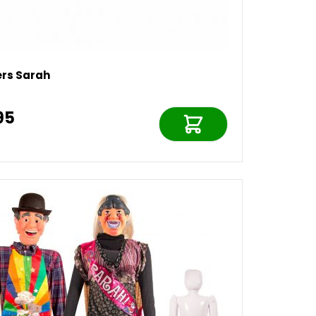
ers Sarah
95