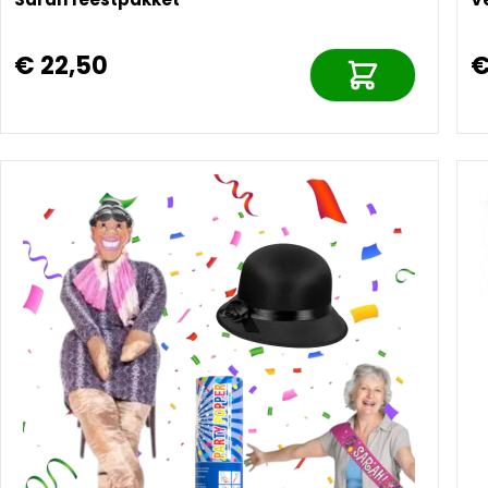
€ 22,50
€