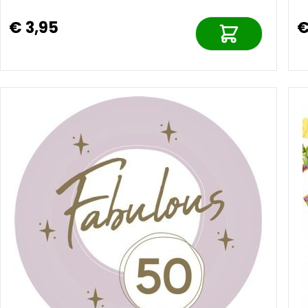
€ 3,95
€