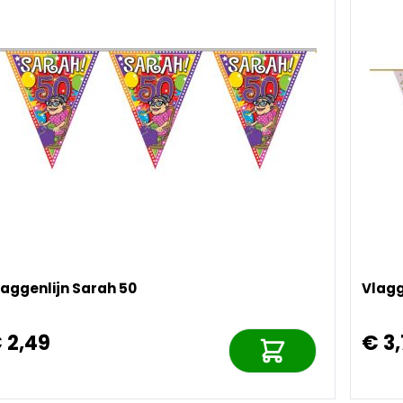
laggenlijn Sarah 50
Vlagg
 2,49
€ 3