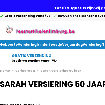
Tot 10 augustus zijn wij 
Gratis verzending vanaf 75,-
98% van onze klanten bevee
Geboorte
Versiering kinderfeestje
Verjaardag
Versiering 
Ga naar de inhoud
GRATIS VERZENDING
Gratis verzending vanaf 75,-
Home
>
Verjaardag
>
Sarah versiering 50 jaar
SARAH VERSIERING 50 JAA