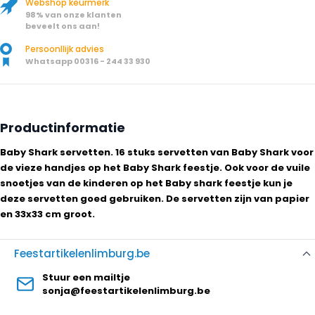
Webshop keurmerk
98% van onze klanten
beveelt ons aan!
Persoonllijk advies
Whatsapp 00316 - 244 33 930
Productinformatie
Baby Shark servetten. 16 stuks servetten van Baby Shark voor
de vieze handjes op het Baby Shark feestje. Ook voor de vuile
snoetjes van de kinderen op het Baby shark feestje kun je
deze servetten goed gebruiken. De servetten zijn van papier
en 33x33 cm groot.
Feestartikelenlimburg.be
Stuur een mailtje
sonja@feestartikelenlimburg.be