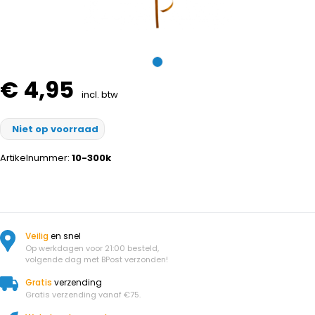
€ 4,95
incl. btw
Niet op voorraad
Artikelnummer:
10-300k
Veilig
en snel
Op werkdagen voor 21:00 besteld,
volgende dag met BPost verzonden!
Gratis
verzending
Gratis verzending vanaf €75.