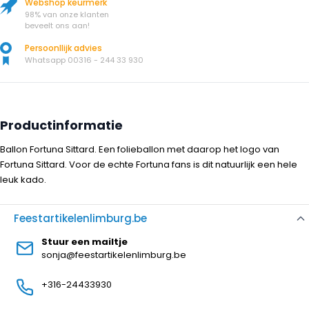
Webshop keurmerk
98% van onze klanten
beveelt ons aan!
Persoonllijk advies
Whatsapp 00316 - 244 33 930
Productinformatie
Ballon Fortuna Sittard. Een folieballon met daarop het logo van
Fortuna Sittard. Voor de echte Fortuna fans is dit natuurlijk een hele
leuk kado.
Feestartikelenlimburg.be
Stuur een mailtje
sonja@feestartikelenlimburg.be
+316-24433930