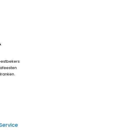
&
eestbekers
mafeesten
 dranken.
Service