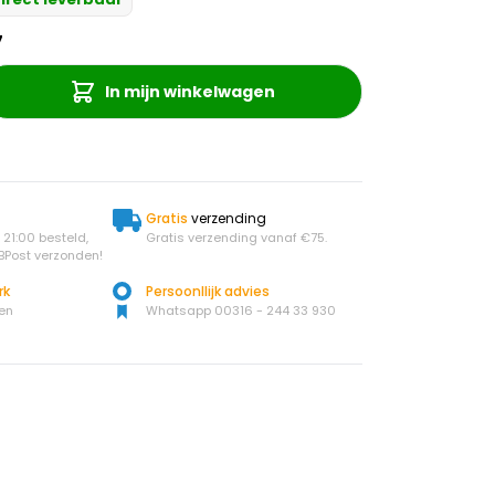
7
In mijn winkelwagen
Gratis
verzending
21:00 besteld,
Gratis verzending vanaf €75.
BPost verzonden!
rk
Persoonllijk advies
en
Whatsapp 00316 - 244 33 930