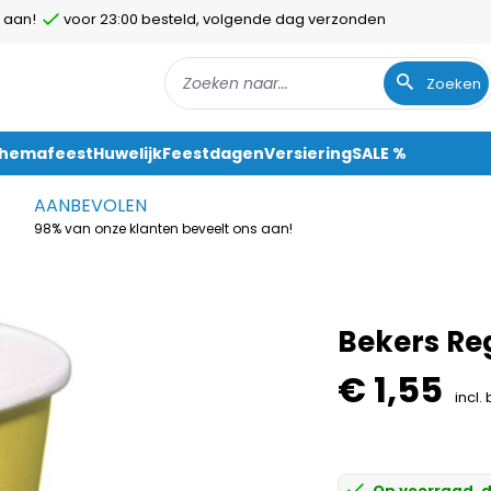
 aan!
voor 23:00 besteld, volgende dag verzonden
Zoeken
Themafeest
Huwelijk
Feestdagen
Versiering
SALE %
AANBEVOLEN
98% van onze klanten beveelt ons aan!
Bekers Re
€ 1,55
incl.
Op voorraad, d