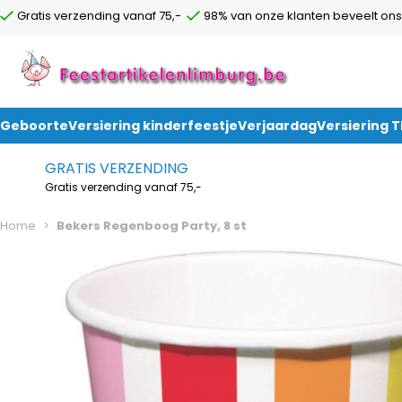
Gratis verzending vanaf 75,-
98% van onze klanten beveelt ons
Geboorte
Versiering kinderfeestje
Verjaardag
Versiering 
Ga naar de inhoud
GRATIS VERZENDING
Gratis verzending vanaf 75,-
Home
>
Bekers Regenboog Party, 8 st