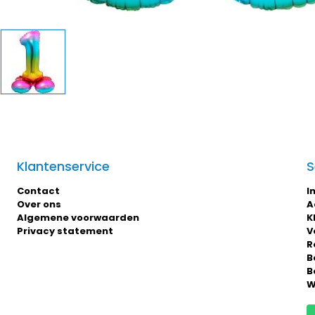
Klantenservice
S
Contact
I
Over ons
A
Algemene voorwaarden
K
Privacy statement
V
R
B
B
W