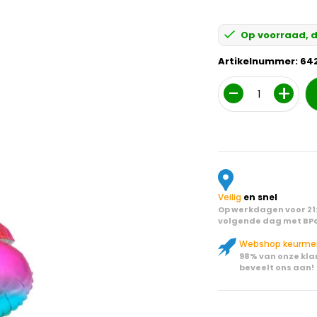
Op voorraad, d
Artikelnummer:
64
Aantal
Veilig
en snel
Op werkdagen voor 21:
volgende dag met BPo
Webshop keurme
98% van onze kla
beveelt ons aan!