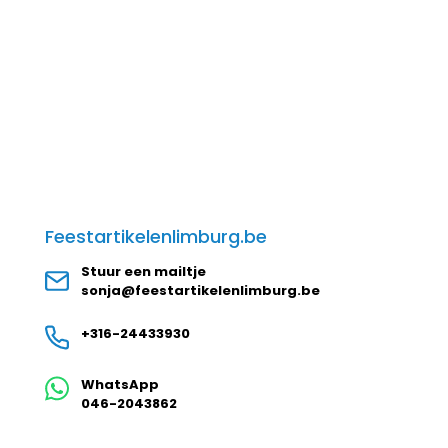
Feestartikelenlimburg.be
Stuur een mailtje
sonja@feestartikelenlimburg.be
+316-24433930
WhatsApp
046-2043862