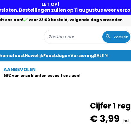
LET OP!
gesloten. Bestellingen zullen op 11 augustus weer ver
lt ons aan!
voor 23:00 besteld, volgende dag verzonden
Zoeken
Themafeest
Huwelijk
Feestdagen
Versiering
SALE %
AANBEVOLEN
98% van onze klanten beveelt ons aan!
Cijfer 1 r
€ 3,99
incl