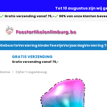
Tot 10 augustus zijn wij 
Gratis verzending vanaf 75,-
98% van onze klanten bevee
Geboorte
Versiering kinderfeestje
Verjaardag
Versiering 
Ga naar de inhoud
GRATIS VERZENDING
Gratis verzending vanaf 75,-
Home
>
Cijfer 1 regenboog