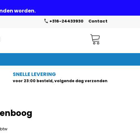
zonden worden.
+316-24433930
Contact
Winkelwagen
SNELLE LEVERING
voor 23:00 besteld, volgende dag verzonden
egenboog
. btw