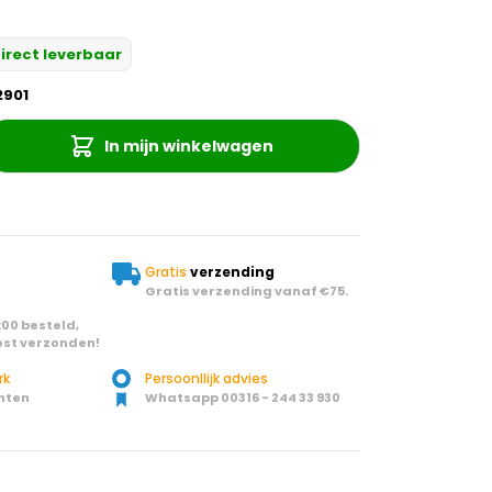
irect leverbaar
2901
In mijn winkelwagen
Gratis
verzending
Gratis verzending vanaf €75.
00 besteld,
st verzonden!
rk
Persoonllijk advies
nten
Whatsapp 00316 - 244 33 930