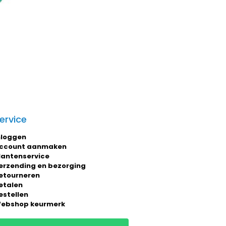
ervice
nloggen
ccount aanmaken
lantenservice
erzending en bezorging
etourneren
etalen
estellen
ebshop keurmerk