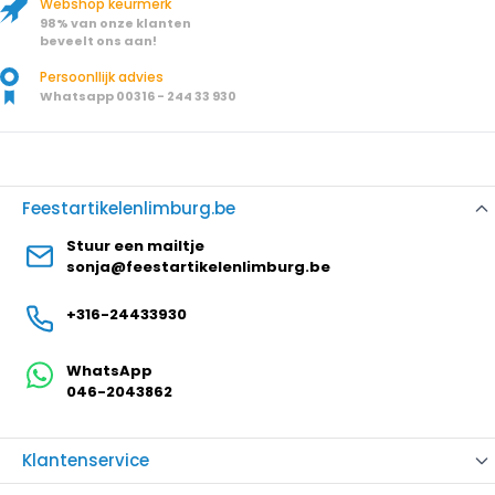
Webshop keurmerk
98% van onze klanten
beveelt ons aan!
Persoonllijk advies
Whatsapp 00316 - 244 33 930
Feestartikelenlimburg.be
Stuur een mailtje
sonja@feestartikelenlimburg.be
+316-24433930
WhatsApp
046-2043862
Klantenservice