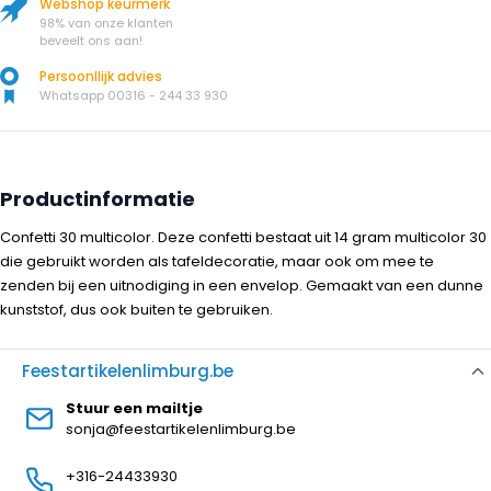
Webshop keurmerk
98% van onze klanten
beveelt ons aan!
Persoonllijk advies
Whatsapp 00316 - 244 33 930
Productinformatie
Confetti 30 multicolor. Deze confetti bestaat uit 14 gram multicolor 30
die gebruikt worden als tafeldecoratie, maar ook om mee te
zenden bij een uitnodiging in een envelop. Gemaakt van een dunne
kunststof, dus ook buiten te gebruiken.
Feestartikelenlimburg.be
Stuur een mailtje
sonja@feestartikelenlimburg.be
+316-24433930