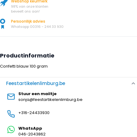
Webshop keurmerk
98% van onze klanten
beveelt ons aan!
Persoonllijk advies
Whatsapp 00316 - 244 33 930
Productinformatie
Confetti blauw 100 gram
Feestartikelenlimburg.be
Stuur een mailtje
sonja@feestartikelenlimburg.be
+316-24433930
WhatsApp
046-2043862