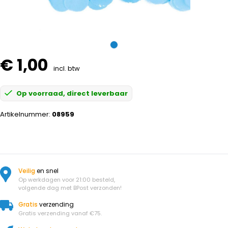
€ 1,00
incl. btw
Op voorraad, direct leverbaar
Artikelnummer:
08959
Veilig
en snel
Op werkdagen voor 21:00 besteld,
volgende dag met BPost verzonden!
Gratis
verzending
Gratis verzending vanaf €75.