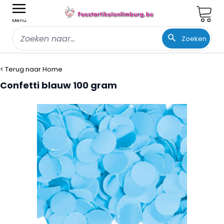
Wink
Menu
Zoeken
Ga naar de inhoud
< Terug naar Home
Confetti blauw 100 gram