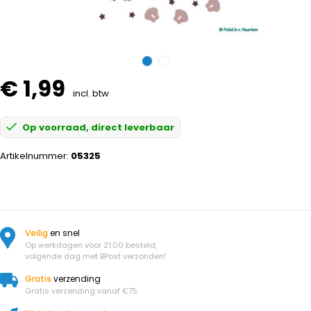
€ 1,99
incl. btw
Op voorraad, direct leverbaar
Artikelnummer:
05325
Veilig
en snel
Op werkdagen voor 21:00 besteld,
volgende dag met BPost verzonden!
Gratis
verzending
Gratis verzending vanaf €75.