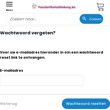
Wink
Menu
Zoeken
Ga naar de inhoud
Wachtwoord vergeten?
Voer uw e-mailadres hieronder in om een wachtwoord
reset link te ontvangen.
E-mailadres
Ga terug
Wachtwoord resetten