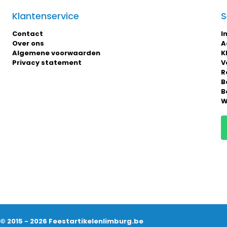
Klantenservice
S
Contact
I
Over ons
A
Algemene voorwaarden
K
Privacy statement
V
R
B
B
W
© 2015 - 2026 Feestartikelenlimburg.be