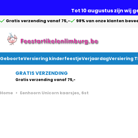
Tot 10 augustus zijn wij 
Gratis verzending vanaf 75,-
98% van onze klanten bevee
Geboorte
Versiering kinderfeestje
Verjaardag
Versiering 
Ga naar de inhoud
GRATIS VERZENDING
Gratis verzending vanaf 75,-
Home
>
Eenhoorn Unicorn kaarsjes, 6st