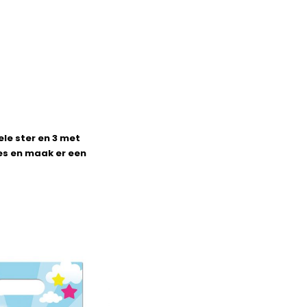
le ster en 3 met
jes en maak er een