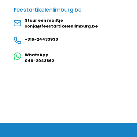
Feestartikelenlimburg.be
Stuur een mailtje
sonja@feestartikelenlimburg.be
+316-24433930
WhatsApp
046-2043862