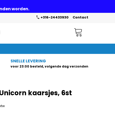
zonden worden.
+316-24433930
Contact
Winkelwagen
SNELLE LEVERING
voor 23:00 besteld, volgende dag verzonden
nicorn kaarsjes, 6st
 btw