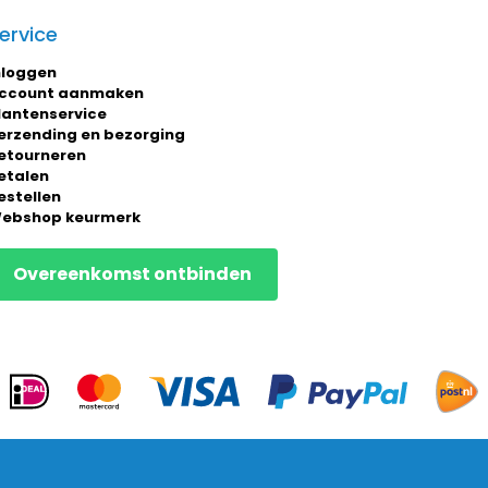
ervice
nloggen
ccount aanmaken
lantenservice
erzending en bezorging
etourneren
etalen
estellen
ebshop keurmerk
Overeenkomst ontbinden