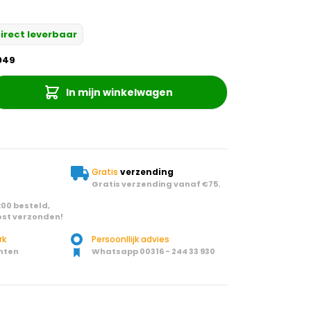
irect leverbaar
049
In mijn winkelwagen
Gratis
verzending
Gratis verzending vanaf €75.
00 besteld,
st verzonden!
rk
Persoonllijk advies
nten
Whatsapp 00316 - 244 33 930