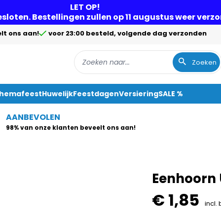
LET OP!
gesloten. Bestellingen zullen op 11 augustus weer ver
lt ons aan!
voor 23:00 besteld, volgende dag verzonden
Zoeken
Themafeest
Huwelijk
Feestdagen
Versiering
SALE %
AANBEVOLEN
98% van onze klanten beveelt ons aan!
Eenhoorn U
€ 1,85
incl.