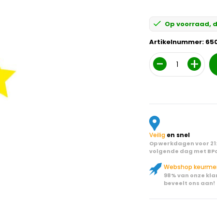
Op voorraad, d
Artikelnummer:
65
Aantal
Veilig
en snel
Op werkdagen voor 21:
volgende dag met BPo
Webshop keurme
98% van onze kla
beveelt ons aan!