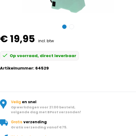
€ 19,95
incl. btw
Op voorraad, direct leverbaar
Artikelnummer:
64529
Veilig
en snel
Op werkdagen voor 21:00 besteld,
volgende dag met BPost verzonden!
Gratis
verzending
Gratis verzending vanaf €75.