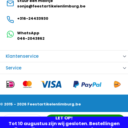
Stuur een mailtje
sonja@feestartikelenlimburg.be
+316-24433930
WhatsApp
046-2043862
Klantenservice
Service
© 2015 - 2026 Feestartikelenlimburg.be
Aantal
LET OP!
In mijn winkelwagen
Tot 10 augustus zijn wij gesloten. Bestellingen