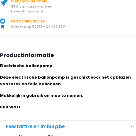
Webshop keurmerk
98% van onze klanten
beveelt ons aan!
Persoonllijk advies
Whatsapp 00316 - 244 33 930
Productinformatie
Electrische ballonpomp.
Deze electrische ballonpomp is geschikt voor het opblazen
van latex en folie ballonnen.
Makkelijk in gebruik en mee te nemen.
600 Watt
Feestartikelenlimburg.be