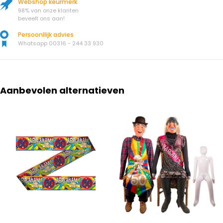
Webshop keurmerk
98% van onze klanten
beveelt ons aan!
Persoonllijk advies
Whatsapp 00316 - 244 33 930
Aanbevolen alternatieven