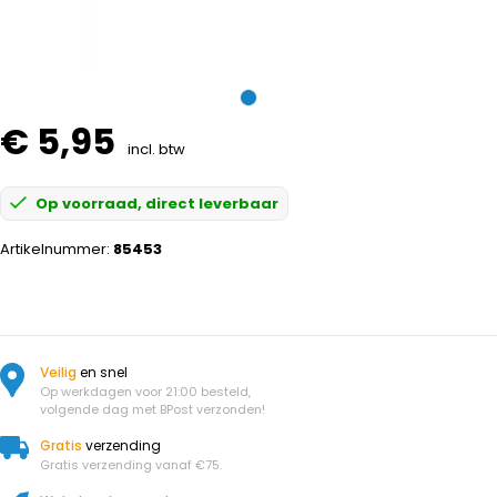
€ 5,95
incl. btw
Op voorraad, direct leverbaar
Artikelnummer:
85453
Veilig
en snel
Op werkdagen voor 21:00 besteld,
volgende dag met BPost verzonden!
Gratis
verzending
Gratis verzending vanaf €75.