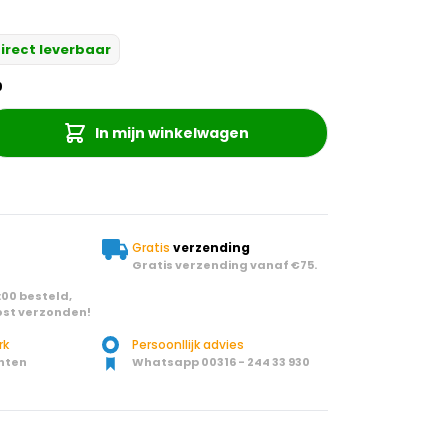
irect leverbaar
9
In mijn winkelwagen
Gratis
verzending
Gratis verzending vanaf €75.
00 besteld,
st verzonden!
rk
Persoonllijk advies
nten
Whatsapp 00316 - 244 33 930