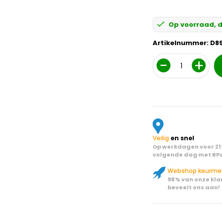
Op voorraad, d
Artikelnummer:
D8
Aantal
Veilig
en snel
Op werkdagen voor 21:
volgende dag met BPo
Webshop keurme
98% van onze kla
beveelt ons aan!