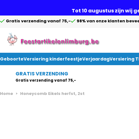
Tot 10 augustus zijn wij 
Gratis verzending vanaf 75,-
98% van onze klanten bevee
Geboorte
Versiering kinderfeestje
Verjaardag
Versiering 
Ga naar de inhoud
GRATIS VERZENDING
Gratis verzending vanaf 75,-
Home
>
Honeycomb Eikels herfst, 2st