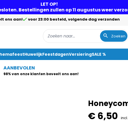
LET OP!
gesloten. Bestellingen zullen op 11 augustus weer ver
lt ons aan!
voor 23:00 besteld, volgende dag verzonden
Zoeken
Themafeest
Huwelijk
Feestdagen
Versiering
SALE %
AANBEVOLEN
98% van onze klanten beveelt ons aan!
Honeycomb 
€ 6,50
incl