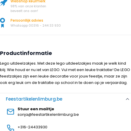
Webshop keurmerk
98% van onze klanten
beveelt ons aan!
Persoonllijk advies
Whatsapp 00316 - 244 33 930
Productinformatie
Lego uitdeelzakjes. Met deze lego uitdeelzakjes maak je welk kind
blij. Wie houd er nu iet van LEGO. Vul met een leuke traktatie! De LEGO
feestzakjes zijn een leuke decoratie voor jouw feestje, maar ze zijn
ook erg leuk om de traktatie op school in te doen op je verjaardag.
Feestartikelenlimburg.be
Stuur een mailtje
sonja@feestartikelenlimburg.be
+316-24433930