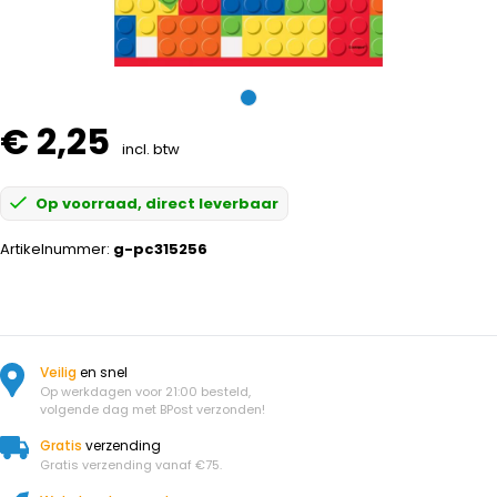
€ 2,25
incl. btw
Op voorraad, direct leverbaar
Artikelnummer:
g-pc315256
Veilig
en snel
Op werkdagen voor 21:00 besteld,
volgende dag met BPost verzonden!
Gratis
verzending
Gratis verzending vanaf €75.