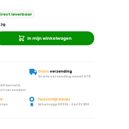
irect leverbaar
570
In mijn winkelwagen
Gratis
verzending
Gratis verzending vanaf €75.
00 besteld,
st verzonden!
rk
Persoonllijk advies
nten
Whatsapp 00316 - 244 33 930