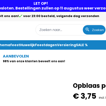
LET OP!
gesloten. Bestellingen zullen op 11 augustus weer ver
lt ons aan!
voor 23:00 besteld, volgende dag verzonden
Zoeken
Themafeest
Huwelijk
Feestdagen
Versiering
SALE %
AANBEVOLEN
98% van onze klanten beveelt ons aan!
Opblaas 
€ 3,75
incl.