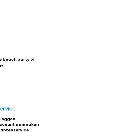
e beach party of
ot
ervice
nloggen
ccount aanmaken
lantenservice