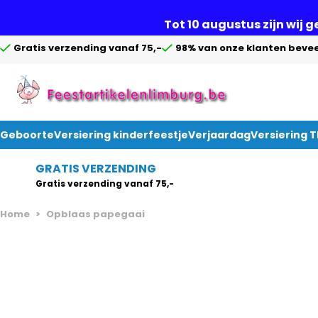
Tot 10 augustus zijn wij 
Gratis verzending vanaf 75,-
98% van onze klanten bevee
Geboorte
Versiering kinderfeestje
Verjaardag
Versiering 
Ga naar de inhoud
GRATIS VERZENDING
Gratis verzending vanaf 75,-
Home
>
Opblaas papegaai