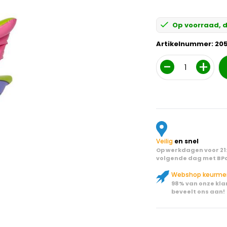
Op voorraad, d
Artikelnummer:
20
Aantal
Veilig
en snel
Op werkdagen voor 21:
volgende dag met BPo
Webshop keurme
98% van onze kla
beveelt ons aan!