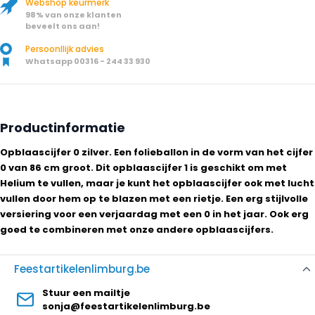
Webshop keurmerk
98% van onze klanten
beveelt ons aan!
Persoonllijk advies
Whatsapp 00316 - 244 33 930
Productinformatie
Opblaascijfer 0 zilver. Een folieballon in de vorm van het cijfer
0 van 86 cm groot. Dit opblaascijfer 1 is geschikt om met
Helium te vullen, maar je kunt het opblaascijfer ook met lucht
vullen door hem op te blazen met een rietje. Een erg stijlvolle
versiering voor een verjaardag met een 0 in het jaar. Ook erg
goed te combineren met onze andere opblaascijfers.
Feestartikelenlimburg.be
Stuur een mailtje
sonja@feestartikelenlimburg.be