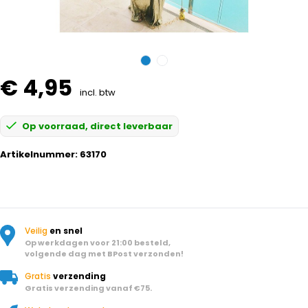
€ 4,95
incl. btw
Op voorraad, direct leverbaar
Artikelnummer:
63170
Veilig
en snel
Op werkdagen voor 21:00 besteld,
volgende dag met BPost verzonden!
Gratis
verzending
Gratis verzending vanaf €75.