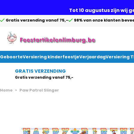
Tot 10 augustus zijn wij 
Gratis verzending vanaf 75,-
98% van onze klanten bevee
Geboorte
Versiering kinderfeestje
Verjaardag
Versiering 
Ga naar de inhoud
GRATIS VERZENDING
Gratis verzending vanaf 75,-
Home
>
Paw Patrol Slinger