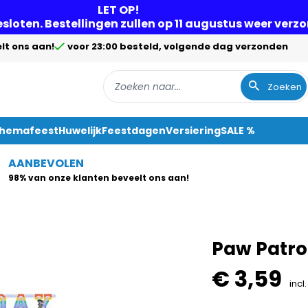
LET OP!
gesloten. Bestellingen zullen op 11 augustus weer ver
lt ons aan!
voor 23:00 besteld, volgende dag verzonden
Zoeken
Themafeest
Huwelijk
Feestdagen
Versiering
SALE %
AANBEVOLEN
98% van onze klanten beveelt ons aan!
Paw Patrol
€ 3,59
incl