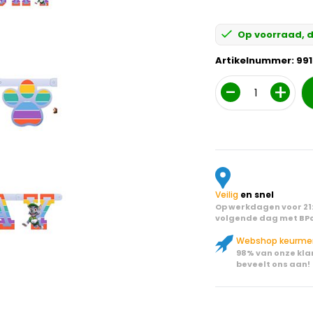
Op voorraad, d
Artikelnummer:
991
Aantal
Veilig
en snel
Op werkdagen voor 21:
volgende dag met BPo
Webshop keurme
98% van onze kla
beveelt ons aan!