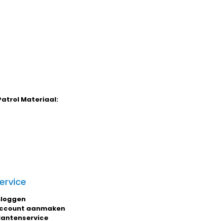
Patrol Materiaal:
ervice
nloggen
ccount aanmaken
lantenservice