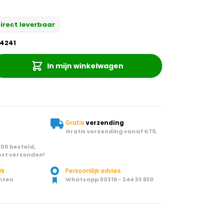
irect leverbaar
4241
In mijn winkelwagen
Gratis
verzending
Gratis verzending vanaf €75.
00 besteld,
st verzonden!
rk
Persoonllijk advies
nten
Whatsapp 00316 - 244 33 930