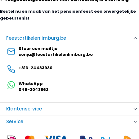
Bestel nu en maak van het pensioenfeest een onvergetelijke
gebeurtenis!
Feestartikelenlimburg.be
Stuur een mailtje
sonja@feestartikelenlimburg.be
+316-24433930
WhatsApp
046-2043862
Klantenservice
Service