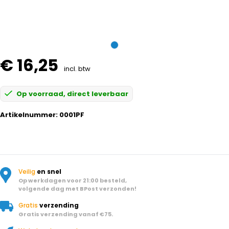
€ 16,25
incl. btw
Op voorraad, direct leverbaar
Artikelnummer:
0001PF
Veilig
en snel
Op werkdagen voor 21:00 besteld,
volgende dag met BPost verzonden!
Gratis
verzending
Gratis verzending vanaf €75.