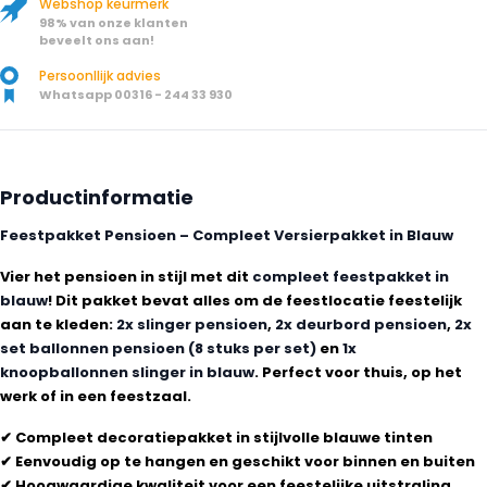
Webshop keurmerk
98% van onze klanten
beveelt ons aan!
Persoonllijk advies
Whatsapp 00316 - 244 33 930
Productinformatie
Feestpakket Pensioen – Compleet Versierpakket in Blauw
Vier het pensioen in stijl met dit
compleet feestpakket in
blauw
! Dit pakket bevat alles om de feestlocatie feestelijk
aan te kleden:
2x slinger pensioen
,
2x deurbord pensioen
,
2x
set ballonnen pensioen (8 stuks per set)
en
1x
knoopballonnen slinger in blauw
. Perfect voor thuis, op het
werk of in een feestzaal.
✔ Compleet decoratiepakket in stijlvolle blauwe tinten
✔ Eenvoudig op te hangen en geschikt voor binnen en buiten
✔ Hoogwaardige kwaliteit voor een feestelijke uitstraling