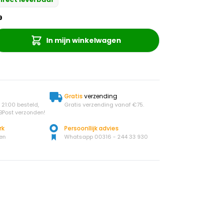
9
In mijn winkelwagen
Gratis
verzending
21:00 besteld,
Gratis verzending vanaf €75.
BPost verzonden!
rk
Persoonllijk advies
en
Whatsapp 00316 - 244 33 930