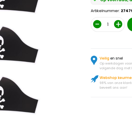
Artikelnummer:
2747
Aantal
Veilig
en snel
Op werkdagen voor 
volgende dag met 
Webshop keurme
98% van onze klant
beveelt ons aan!