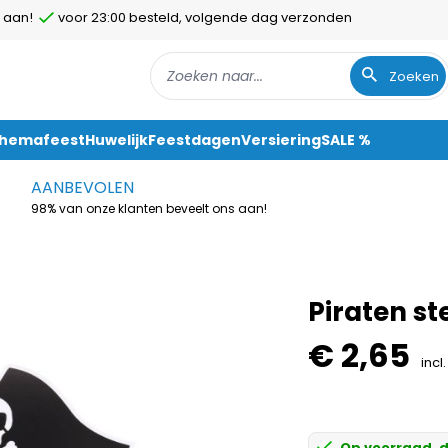
 aan!
voor 23:00 besteld, volgende dag verzonden
Zoeken
Themafeest
Huwelijk
Feestdagen
Versiering
SALE %
AANBEVOLEN
98% van onze klanten beveelt ons aan!
Piraten st
€ 2,65
incl
Op voorraad, d