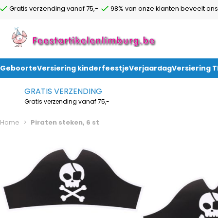
Gratis verzending vanaf 75,-
98% van onze klanten beveelt ons
Geboorte
Versiering kinderfeestje
Verjaardag
Versiering 
Ga naar de inhoud
GRATIS VERZENDING
Gratis verzending vanaf 75,-
Home
>
Piraten steken, 6 st