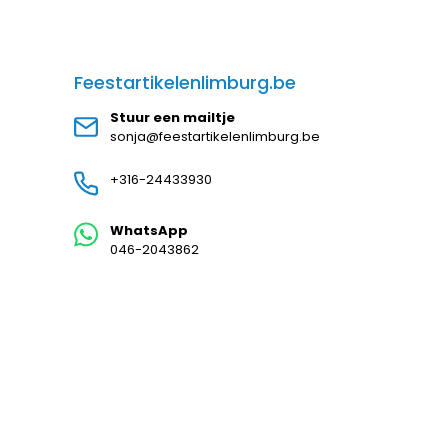
Feestartikelenlimburg.be
Stuur een mailtje
sonja@feestartikelenlimburg.be
+316-24433930
WhatsApp
046-2043862