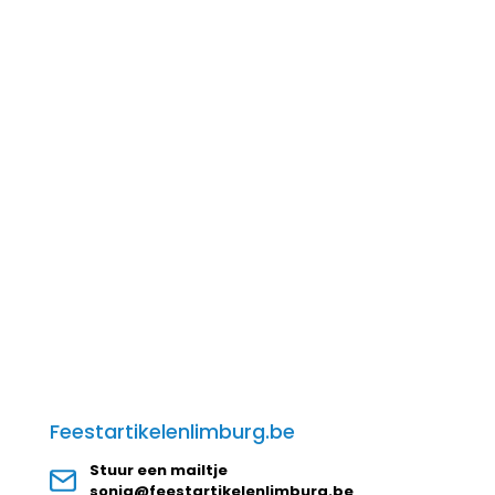
Feestartikelenlimburg.be
Stuur een mailtje
sonja@feestartikelenlimburg.be