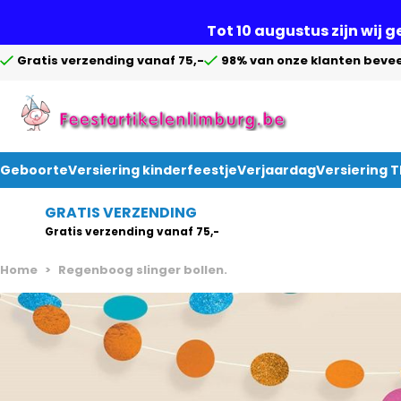
Tot 10 augustus zijn wij 
Gratis verzending vanaf 75,-
98% van onze klanten bevee
Geboorte
Versiering kinderfeestje
Verjaardag
Versiering 
Ga naar de inhoud
GRATIS VERZENDING
Gratis verzending vanaf 75,-
Home
>
Regenboog slinger bollen.