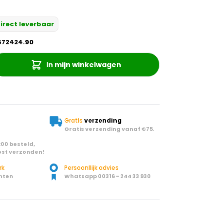
irect leverbaar
672424.90
In mijn winkelwagen
Gratis
verzending
Gratis verzending vanaf €75.
00 besteld,
st verzonden!
rk
Persoonllijk advies
nten
Whatsapp 00316 - 244 33 930