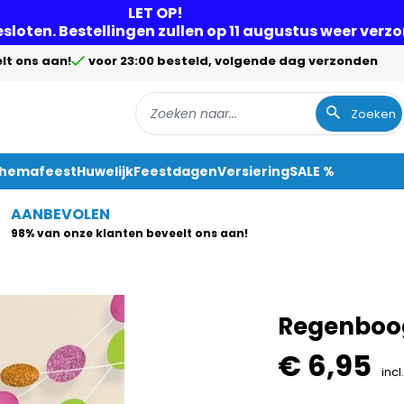
LET OP!
gesloten. Bestellingen zullen op 11 augustus weer ver
lt ons aan!
voor 23:00 besteld, volgende dag verzonden
Zoeken
Themafeest
Huwelijk
Feestdagen
Versiering
SALE %
AANBEVOLEN
98% van onze klanten beveelt ons aan!
Regenboog
€ 6,95
incl