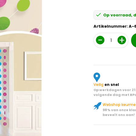
Op voorraad, d
Artikelnummer:
A-
Aantal
Veilig
en snel
Op werkdagen voor 21:
volgende dag met BPo
Webshop keurme
98% van onze kla
beveelt ons aan!