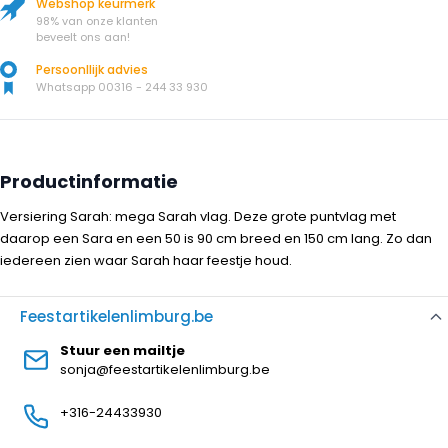
Webshop keurmerk
98% van onze klanten
beveelt ons aan!
Persoonllijk advies
Whatsapp 00316 - 244 33 930
Productinformatie
Versiering Sarah: mega Sarah vlag. Deze grote puntvlag met
daarop een Sara en een 50 is 90 cm breed en 150 cm lang. Zo dan
iedereen zien waar Sarah haar feestje houd.
Feestartikelenlimburg.be
Stuur een mailtje
sonja@feestartikelenlimburg.be
+316-24433930