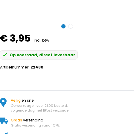
€ 3,95
incl. btw
Op voorraad, direct leverbaar
Artikelnummer:
22480
Veilig
en snel
Op werkdagen voor 21:00 besteld,
volgende dag met BPost verzonden!
Gratis
verzending
Gratis verzending vanaf €75.