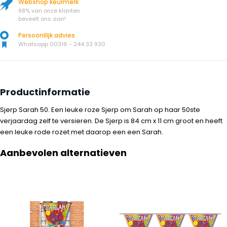
Webshop keurmerk
98% van onze klanten
beveelt ons aan!
Persoonllijk advies
Whatsapp 00316 - 244 33 930
Productinformatie
Sjerp Sarah 50. Een leuke roze Sjerp om Sarah op haar 50ste
verjaardag zelf te versieren. De Sjerp is 84 cm x 11 cm groot en heeft
een leuke rode rozet met daarop een een Sarah.
Aanbevolen alternatieven