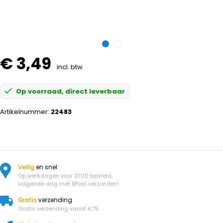
€ 3,49
incl. btw
Op voorraad, direct leverbaar
Artikelnummer:
22483
Veilig
en snel
Op werkdagen voor 21:00 besteld,
volgende dag met BPost verzonden!
Gratis
verzending
Gratis verzending vanaf €75.