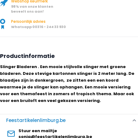
Webshop keurmerk
98% van onze klanten
beveelt ons aan!
Persoonllijk advies
Whatsapp 00316 - 244 33 930
Productinformatie
Slinger Bladeren . Een mooie stijlvolle slinger met groene
bladeren. Deze stevige kartonnen slinger is 2 meter lang. De
blaadjes zijn in donkergroen, ze zitten een een koord
waarmee je de slinger kan ophangen. Een mooie versiering
voor een themafeest in zomers of tropisch thema. Maar ook
voor een bruiloft een veel gekozen versiering.
Feestartikelenlimburg.be
Stuur een mailtje
sonja@feestartikelenlimburg.be