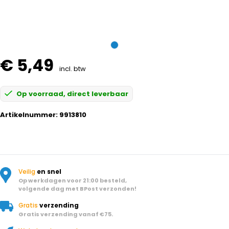
€ 5,49
incl. btw
Op voorraad, direct leverbaar
Artikelnummer:
9913810
Veilig
en snel
Op werkdagen voor 21:00 besteld,
volgende dag met BPost verzonden!
Gratis
verzending
Gratis verzending vanaf €75.