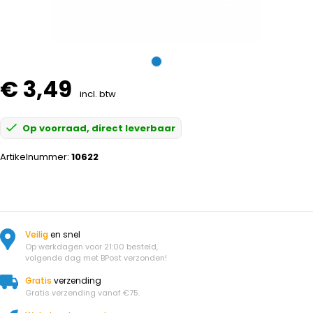
€ 3,49
incl. btw
Op voorraad, direct leverbaar
Artikelnummer:
10622
Veilig
en snel
Op werkdagen voor 21:00 besteld,
volgende dag met BPost verzonden!
Gratis
verzending
Gratis verzending vanaf €75.