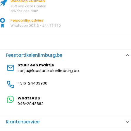
Webshop keurmerk
98% van onze klanten
beveelt ons aan!
Persoonllijk advies
Whatsapp 00316 - 244 33 930
Feestartikelenlimburg.be
Stuur een mailtje
sonja@feestartikelenlimburg.be
+316-24433930
WhatsApp
046-2043862
Klantenservice