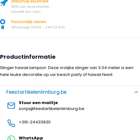
Webshop keurmerk
98% van onze klanten
beveelt ons aan!
Persoonllijk advies
Whatsapp 00316 - 244 33 930
Productinformatie
Slinger hawaii lampion. Deze vrolijke slinger van 3.04 meter is een
hele leuke decoratie op uw beach party of hawaii feest
Feestartikelenlimburg.be
Stuur een mailtje
sonja@feestartikelenlimburg.be
+316-24433930
WhatsApp