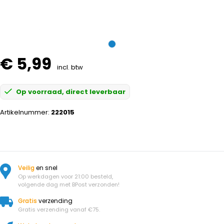
€ 5,99
incl. btw
Op voorraad, direct leverbaar
Artikelnummer:
222015
Veilig
en snel
Op werkdagen voor 21:00 besteld,
volgende dag met BPost verzonden!
Gratis
verzending
Gratis verzending vanaf €75.