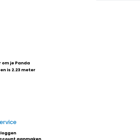
r om je Panda
en is 2.23 meter
ervice
nloggen
ccount aanmaken