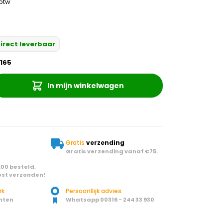
 btw
irect leverbaar
165
In mijn winkelwagen
Gratis
verzending
Gratis verzending vanaf €75.
00 besteld,
st verzonden!
rk
Persoonllijk advies
nten
Whatsapp 00316 - 244 33 930