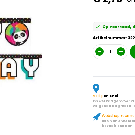
incl.
Op voorraad, d
Artikelnummer:
322
Aantal
Veilig
en snel
Op werkdagen voor 21:
volgende dag met BPo
Webshop keurme
98% van onze kla
beveelt ons aan!