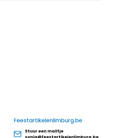
Feestartikelenlimburg.be
Stuur een mailtje
sonja@feestartikelenlimburg.be