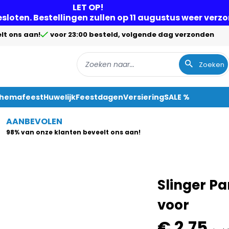
LET OP!
gesloten. Bestellingen zullen op 11 augustus weer ver
lt ons aan!
voor 23:00 besteld, volgende dag verzonden
Zoeken
Themafeest
Huwelijk
Feestdagen
Versiering
SALE %
AANBEVOLEN
98% van onze klanten beveelt ons aan!
Slinger Pa
voor
€ 2,75