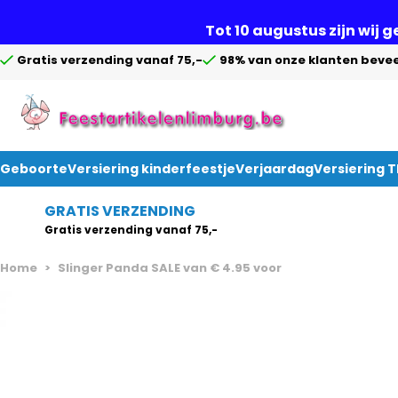
Tot 10 augustus zijn wij 
Gratis verzending vanaf 75,-
98% van onze klanten bevee
Geboorte
Versiering kinderfeestje
Verjaardag
Versiering 
Ga naar de inhoud
GRATIS VERZENDING
Gratis verzending vanaf 75,-
Home
>
Slinger Panda SALE van € 4.95 voor