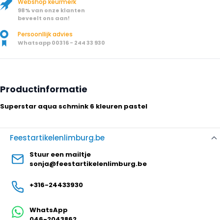
Webshop keurmerk
98% van onze klanten
beveelt ons aan!
Persoonllijk advies
Whatsapp 00316 - 244 33 930
Productinformatie
Superstar aqua schmink 6 kleuren pastel
Feestartikelenlimburg.be
Stuur een mailtje
sonja@feestartikelenlimburg.be
+316-24433930
WhatsApp
046-2043862