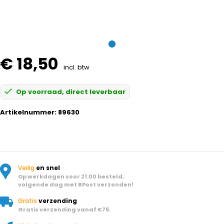
€ 18,50
incl. btw
Op voorraad, direct leverbaar
Artikelnummer:
89630
Veilig
en snel
Op werkdagen voor 21:00 besteld,
volgende dag met BPost verzonden!
Gratis
verzending
Gratis verzending vanaf €75.