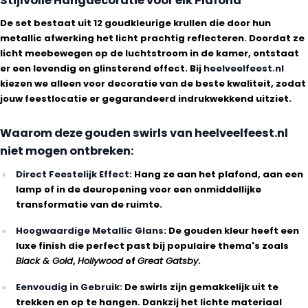
Stijlvolle Hangdecoratie voor elk Plafond
De set bestaat uit 12 goudkleurige krullen die door hun
metallic afwerking het licht prachtig reflecteren. Doordat ze
licht meebewegen op de luchtstroom in de kamer, ontstaat
er een levendig en glinsterend effect. Bij
heelveelfeest.nl
kiezen we alleen voor decoratie van de beste kwaliteit, zodat
jouw feestlocatie er gegarandeerd indrukwekkend uitziet.
Waarom deze gouden swirls van heelveelfeest.nl
niet mogen ontbreken:
Direct Feestelijk Effect:
Hang ze aan het plafond, aan een
lamp of in de deuropening voor een onmiddellijke
transformatie van de ruimte.
Hoogwaardige Metallic Glans:
De gouden kleur heeft een
luxe finish die perfect past bij populaire thema's zoals
Black & Gold
,
Hollywood
of
Great Gatsby
.
Eenvoudig in Gebruik:
De swirls zijn gemakkelijk uit te
trekken en op te hangen. Dankzij het lichte materiaal