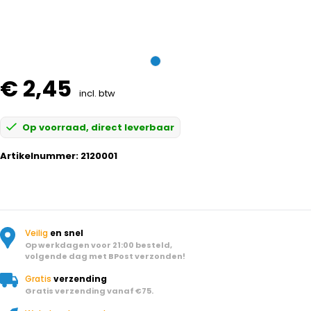
€ 2,45
incl. btw
Op voorraad, direct leverbaar
Artikelnummer:
2120001
Veilig
en snel
Op werkdagen voor 21:00 besteld,
volgende dag met BPost verzonden!
Gratis
verzending
Gratis verzending vanaf €75.