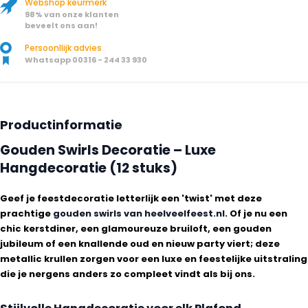
Webshop keurmerk
98% van onze klanten
beveelt ons aan!
Persoonllijk advies
Whatsapp 00316 - 244 33 930
Productinformatie
Gouden Swirls Decoratie – Luxe
Hangdecoratie (12 stuks)
Geef je feestdecoratie letterlijk een 'twist' met deze
prachtige
gouden swirls van heelveelfeest.nl
. Of je nu een
chic kerstdiner, een glamoureuze bruiloft, een gouden
jubileum of een knallende oud en nieuw party viert; deze
metallic krullen zorgen voor een luxe en feestelijke uitstraling
die je nergens anders zo compleet vindt als bij ons.