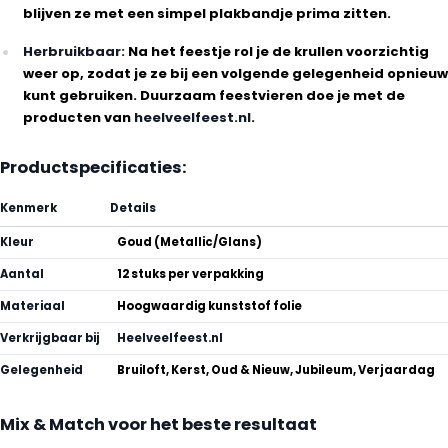
blijven ze met een simpel plakbandje prima zitten.
Herbruikbaar:
Na het feestje rol je de krullen voorzichtig
weer op, zodat je ze bij een volgende gelegenheid opnieuw
kunt gebruiken. Duurzaam feestvieren doe je met de
producten van
heelveelfeest.nl
.
Productspecificaties:
Kenmerk
Details
Kleur
Goud (Metallic/Glans)
Aantal
12 stuks per verpakking
Materiaal
Hoogwaardig kunststof folie
Verkrijgbaar bij
Heelveelfeest.nl
Gelegenheid
Bruiloft, Kerst, Oud & Nieuw, Jubileum, Verjaardag
Mix & Match voor het beste resultaat