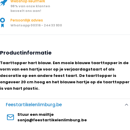
Webshop keurmerk
98% van onze klanten
beveelt ons aan!
Persoonllijk advies
Whatsapp 00316 - 244 33 930
Productinformatie
Taarttopper hart blauw. Een mooie blauwe taarttopper in de
vorm van een hartje voor op je verjaardagstaart of als
decoratie op een andere feest taart. De taarttopper is
ongeveer 20 cm hoog en het blauwe hartje op de taarttopper
is van hart plastic.
Feestartikelenlimburg.be
Stuur een mailtje
sonja@feestartikelenlimburg.be