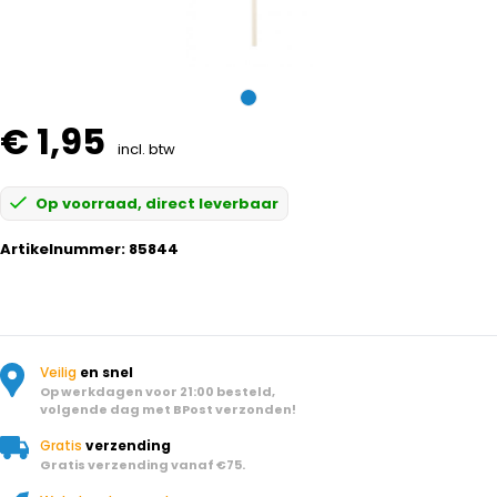
€ 1,95
incl. btw
Op voorraad, direct leverbaar
Artikelnummer:
85844
Veilig
en snel
Op werkdagen voor 21:00 besteld,
volgende dag met BPost verzonden!
Gratis
verzending
Gratis verzending vanaf €75.