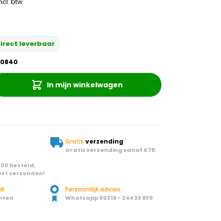
ncl. btw
irect leverbaar
60840
In mijn winkelwagen
Gratis
verzending
Gratis verzending vanaf €75.
00 besteld,
st verzonden!
rk
Persoonllijk advies
nten
Whatsapp 00316 - 244 33 930