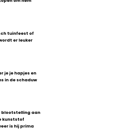
e kopen om hem
sch tuinfeest of
ordt er leuker
r je je hapjes en
ens in de schaduw
 blootstelling aan
e kunststof
eer is hij prima