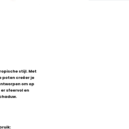
opische stijl. Met
e poten creëer je
 ontworpen om op
er sfeervol en
schaduw.
bruik: