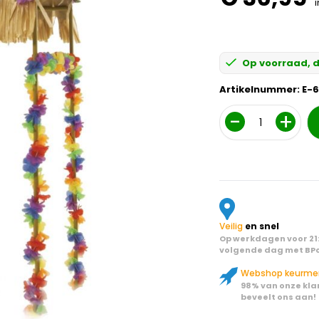
i
Op voorraad, d
Artikelnummer:
E-
Aantal
Veilig
en snel
Op werkdagen voor 21:
volgende dag met BPo
Webshop keurme
98% van onze kla
beveelt ons aan!