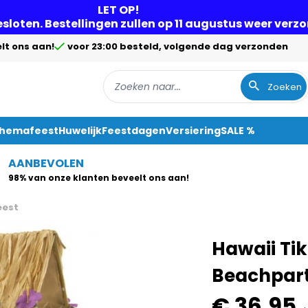
LET OP!
gesloten. Bestellingen zullen op 11 augustus weer ver
lt ons aan!
voor 23:00 besteld, volgende dag verzonden
Zoeken
Themafeest
Huwelijk
Feestdagen
Versiering
SALE %
AANBEVOLEN
98% van onze klanten beveelt ons aan!
eest
Hawaii Tik
Beachpart
€ 36,95