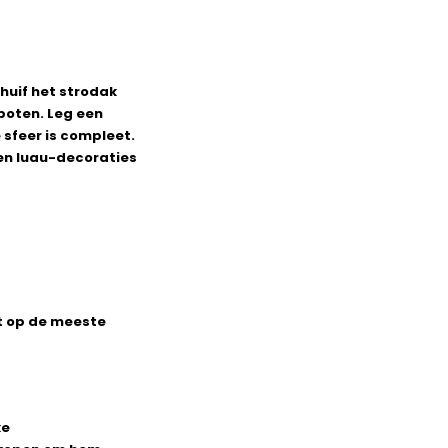
chuif het strodak
poten. Leg een
e sfeer is compleet.
 en luau-decoraties
st op de meeste
ke