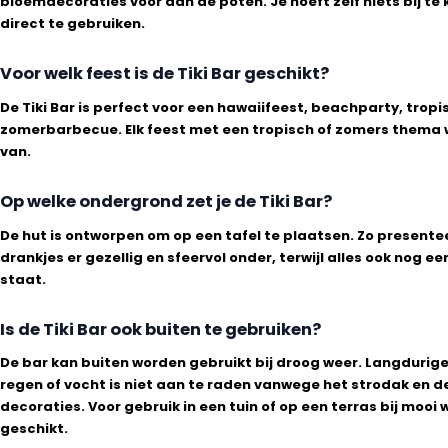
bloemdecoraties voor aan de poten. Je hoeft zelf niets bij t
direct te gebruiken.
Voor welk feest is de Tiki Bar geschikt?
De Tiki Bar is perfect voor een hawaiifeest, beachparty, tropi
zomerbarbecue. Elk feest met een tropisch of zomers thema w
van.
Op welke ondergrond zet je de Tiki Bar?
De hut is ontworpen om op een tafel te plaatsen. Zo presentee
drankjes er gezellig en sfeervol onder, terwijl alles ook nog e
staat.
Is de Tiki Bar ook buiten te gebruiken?
De bar kan buiten worden gebruikt bij droog weer. Langdurige
regen of vocht is niet aan te raden vanwege het strodak en d
decoraties. Voor gebruik in een tuin of op een terras bij mooi w
geschikt.