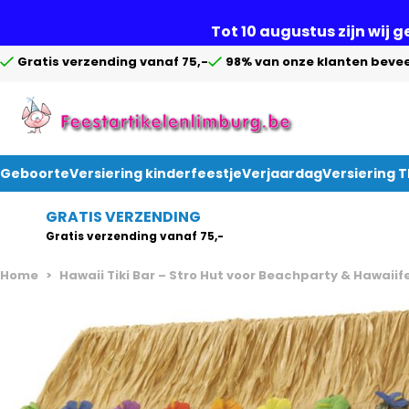
Tot 10 augustus zijn wij 
Gratis verzending vanaf 75,-
98% van onze klanten bevee
Geboorte
Versiering kinderfeestje
Verjaardag
Versiering 
Ga naar de inhoud
GRATIS VERZENDING
Gratis verzending vanaf 75,-
Home
>
Hawaii Tiki Bar – Stro Hut voor Beachparty & Hawaiif