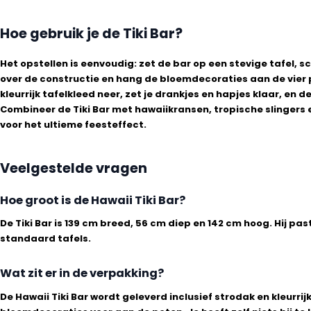
Hoe gebruik je de Tiki Bar?
Het opstellen is eenvoudig: zet de bar op een stevige tafel, s
over de constructie en hang de bloemdecoraties aan de vier 
kleurrijk tafelkleed neer, zet je drankjes en hapjes klaar, en d
Combineer de Tiki Bar met hawaiikransen, tropische slingers
voor het ultieme feesteffect.
Veelgestelde vragen
Hoe groot is de Hawaii Tiki Bar?
De Tiki Bar is 139 cm breed, 56 cm diep en 142 cm hoog. Hij pa
standaard tafels.
Wat zit er in de verpakking?
De Hawaii Tiki Bar wordt geleverd inclusief strodak en kleurrij