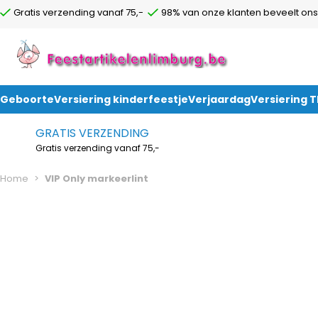
Gratis verzending vanaf 75,-
98% van onze klanten beveelt ons
Geboorte
Versiering kinderfeestje
Verjaardag
Versiering 
Ga naar de inhoud
GRATIS VERZENDING
Gratis verzending vanaf 75,-
Home
>
VIP Only markeerlint