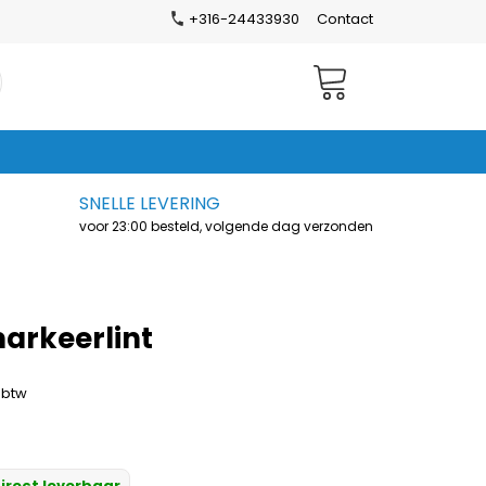
+316-24433930
Contact
Winkelwagen
SNELLE LEVERING
voor 23:00 besteld, volgende dag verzonden
markeerlint
. btw
irect leverbaar