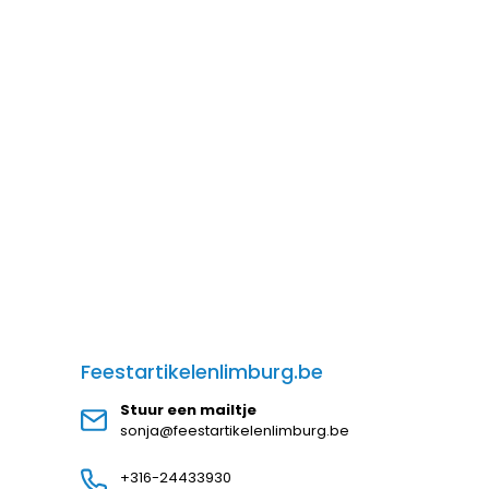
Feestartikelenlimburg.be
Stuur een mailtje
sonja@feestartikelenlimburg.be
+316-24433930