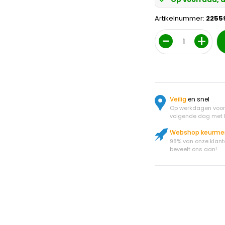
Artikelnummer:
2255
Aantal
Veilig
en snel
Op werkdagen voor 
volgende dag met 
Webshop keurme
98% van onze klant
beveelt ons aan!