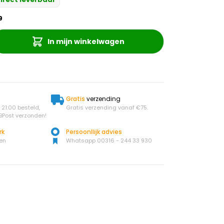
9
In mijn winkelwagen
Gratis
verzending
21:00 besteld,
Gratis verzending vanaf €75.
BPost verzonden!
rk
Persoonllijk advies
en
Whatsapp 00316 - 244 33 930