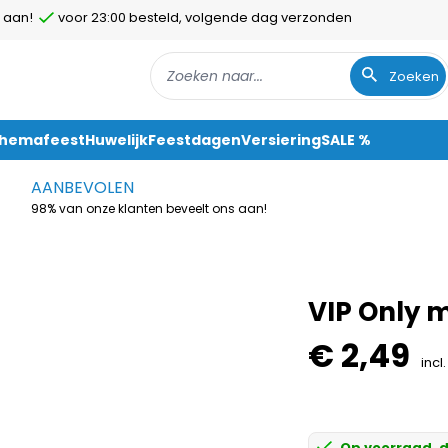
 aan!
voor 23:00 besteld, volgende dag verzonden
Zoeken
Themafeest
Huwelijk
Feestdagen
Versiering
SALE %
AANBEVOLEN
98% van onze klanten beveelt ons aan!
VIP Only 
€ 2,49
incl
Op voorraad, d