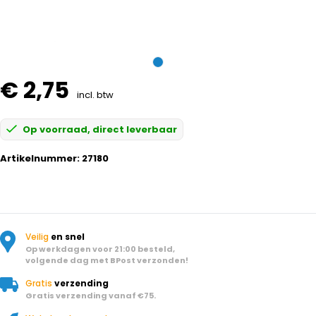
€ 2,75
incl. btw
Op voorraad, direct leverbaar
Artikelnummer:
27180
Veilig
en snel
Op werkdagen voor 21:00 besteld,
volgende dag met BPost verzonden!
Gratis
verzending
Gratis verzending vanaf €75.