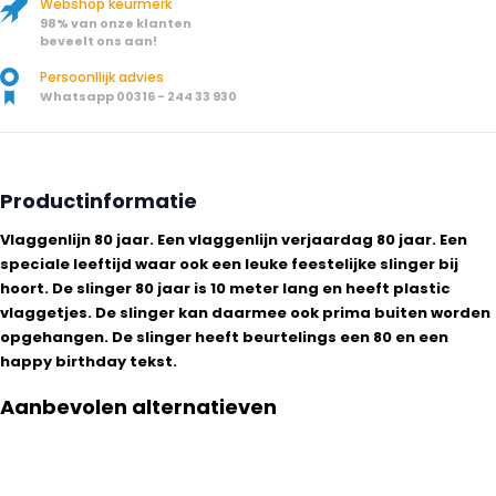
Webshop keurmerk
98% van onze klanten
beveelt ons aan!
Persoonllijk advies
Whatsapp 00316 - 244 33 930
Productinformatie
Vlaggenlijn 80 jaar. Een vlaggenlijn verjaardag 80 jaar. Een
speciale leeftijd waar ook een leuke feestelijke slinger bij
hoort. De slinger 80 jaar is 10 meter lang en heeft plastic
vlaggetjes. De slinger kan daarmee ook prima buiten worden
opgehangen. De slinger heeft beurtelings een 80 en een
happy birthday tekst.
Aanbevolen alternatieven