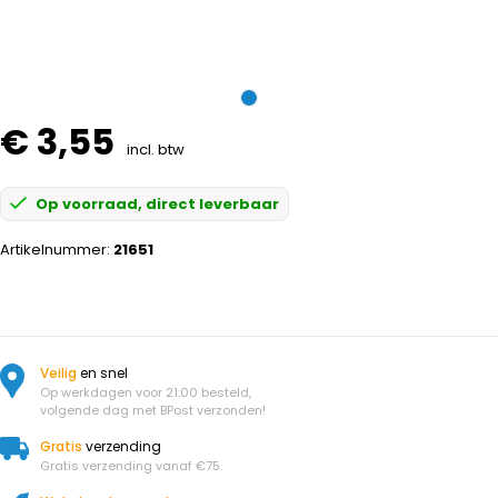
€ 3,55
incl. btw
Op voorraad, direct leverbaar
Artikelnummer:
21651
Veilig
en snel
Op werkdagen voor 21:00 besteld,
volgende dag met BPost verzonden!
Gratis
verzending
Gratis verzending vanaf €75.