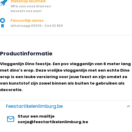
Webshop keurmerk
98% van onze klanten
beveelt ons aan!
Persoonllijk advies
Whatsapp 00316 - 244 33 930
Productinformatie
Vlaggenlijn Dino feestje. Een pvc vlaggenlijn van 6 meter lang
met dino's erop. Deze vrolijke vlaggenlijn met een echte Dino
erop is een leuke versiering voor jouw feest en zijn omdat ze
van kunststof zijn zowel binnen als buiten te gebruiken als
decoratie.
Feestartikelenlimburg.be
Stuur een mailtje
sonja@feestartikelenlimburg.be