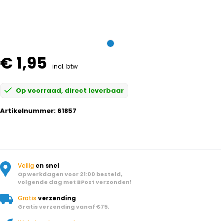
€ 1,95
incl. btw
Op voorraad, direct leverbaar
Artikelnummer:
61857
Veilig
en snel
Op werkdagen voor 21:00 besteld,
volgende dag met BPost verzonden!
Gratis
verzending
Gratis verzending vanaf €75.