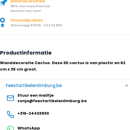
Webshop keurmerk
98% van onze klanten
beveelt ons aan!
Persoonllijk advies
Whatsapp 00316 - 244 33 930
Productinformatie
Wanddecoratie Cactus. Deze 3D cactus is van plastic en 62
cm x 35 cm groot.
Feestartikelenlimburg.be
Stuur een mailtje
sonja@feestartikelenlimburg.be
+316-24433930
WhatsApp