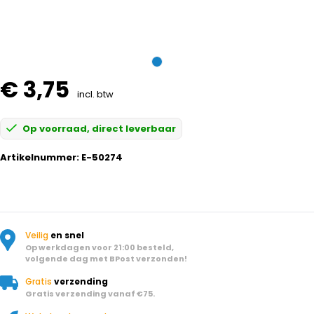
€ 3,75
incl. btw
Op voorraad, direct leverbaar
Artikelnummer:
E-50274
Veilig
en snel
Op werkdagen voor 21:00 besteld,
volgende dag met BPost verzonden!
Gratis
verzending
Gratis verzending vanaf €75.